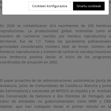
Montes de Toledo (145), el Valle del Guadiana (140) y el área de
Cookieen konfigurazioa
Onartu cookieak
Matachel en Extremadura (131).
En 2020 se contabilizaron 414 nacimientos de 239 hembras
reproductoras. La productividad global, entendida como el
número de cachorros nacidos por hembra reproductora o
territorial, fue de 1,7. Todos los parámetros poblacionales
principales considerados (número total de linces, número de
hembras reproductoras y número de cachorros nacidos) muestran
una tendencia positiva desde el inicio de los programas
coordinados de actuación en 2002.
El papel proactivo de las administraciones autonómicas (Junta de
Andalucía, Junta de Comunidades de Castilla-La Mancha y Junta
de Extremadura) y nacionales (el MITECO en España y el Instituto
da Conservação da Natureza e das Florestas de Portugal), así
como de entidades no gubernamentales como WWF y CBD
Habitat, que han trabajado desde el primer minuto en la