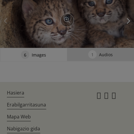
1
Audios
6
Images
Hasiera
Instagr
Twitte
Fac
Erabilgarritasuna
Mapa Web
Nabigazio gida