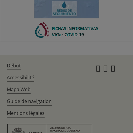
Début
Instagr
Twitte
Fac
Accessibilité
Mapa Web
Guide de navigation
Mentions légales