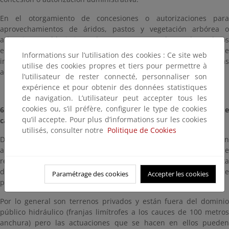
En el otorgamiento de concesiones o autorizaciones para
aprovechamientos de áridos, pastos y vegetación arbórea o
arbustiva, establecimiento de puentes o pasarelas, embarcaderos
e instalaciones para baños públicos, se considerará la posible
Informations sur l’utilisation des cookies : Ce site web
incidencia ecológica desfavorable, debiendo exigirse las
utilise des cookies propres et tiers pour permettre à
adecuadas garantías para la restitución del medio.
l’utilisateur de rester connecté, personnaliser son
expérience et pour obtenir des données statistiques
de navigation. L’utilisateur peut accepter tous les
cookies ou, s’il préfère, configurer le type de cookies
6. Autorización para realización de obras en la zona de policía de
qu’il accepte. Pour plus d’informations sur les cookies
cauces
utilisés, consulter notre
Politique de Cookies
De acuerdo con el artículo 78 del RDPH también requerirán
autorización administrativa ciertas obras y actuaciones que se
realicen en las zonas de protección del dominio público, se trata
de las zonas limítrofes con el mismo que el TRLA (art. 6) establece
Paramétrage des cookies
Accepter les cookies
para su protección.
Por lo general son terrenos privados y están fuera del dominio
público hidráulico (franjas limítrofes a los cauces de 100 metros
anchura) pero las actuaciones que se hacen en ellos pueden