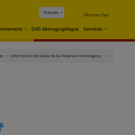
Français
Rechercher
ronnement
Défi démographique
Services
Environnement
Services
as
Información detallada de las Reservas Hidrológicas
Tinto, Odiel y 