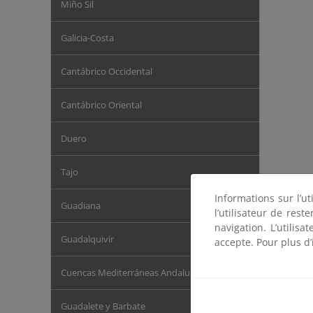
Miño Sil
Galicia-Costa
Cantábrico Occidental
Cantábrico Oriental
Duero
Tajo
Rivera
Informations sur l’ut
Guadiana
l’utilisateur de res
navigation. L’utilisa
Guadalquivir
accepte. Pour plus d’
Cuencas Mediterráneas Andaluzas
Guadalete y Barbate