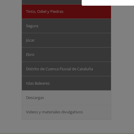
Tinto, Odiel y Piedras
Segura
Júcar
Ebro
Distrito de Cuenca Fluvial de Cataluña
Islas Baleares
Descargas
Videos y materiales divulgativos