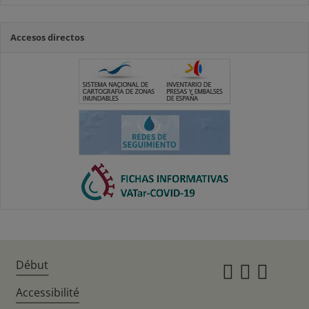
Accesos directos
Début
Instagr
Twitte
Fac
Accessibilité