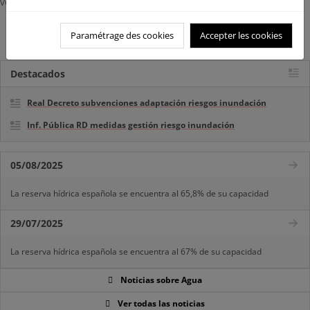
venimos haciendo desde el origen del PEAVR.
Información sobre la convocatoria
Paramétrage des cookies
Accepter les cookies
Destacados
Real Decreto subvenciones adaptación riesgos inundación
Inf. Pública RD medidas gestión riesgo inundación
05/08/2025
La reserva hídrica española se encuentra al 65,8% de su capacidad
29/07/2025
La reserva hídrica española se encuentra al 67% de su capacidad
Noticias sobre Agua
Ver todas las noticias