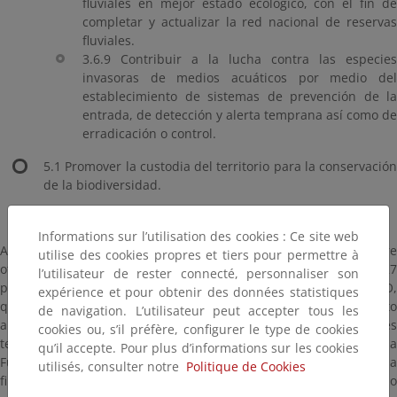
fluviales en mejor estado ecológico, con el fin de
completar y actualizar la red nacional de reservas
fluviales.
3.6.9 Contribuir a la lucha contra las especies
invasoras de medios acuáticos por medio del
establecimiento de sistemas de prevención de la
entrada, de detección y alerta temprana así como de
erradicación o control.
5.1 Promover la custodia del territorio para la conservación
de la biodiversidad.
Informations sur l’utilisation des cookies : Ce site web
Aún no se ha resuelto está convocatoria, estando pendiente entre
utilise des cookies propres et tiers pour permettre à
otros trámites para su selección la opinión al respecto de estos 27
l’utilisateur de rester connecté, personnaliser son
proyectos por parte de la Dirección General del Agua del MITECO,
expérience et pour obtenir des données statistiques
que tiene en cuenta el interés relativo de los mismos con respecto
de navigation. L’utilisateur peut accepter tous les
a la política de mejora de nuestros ríos de nuestra DG y que es
cookies ou, s’il préfère, configurer le type de cookies
tenida en cuenta para la valoración final y la Resolución de la
qu’il accepte. Pour plus d’informations sur les cookies
Fundación Biodiversidad, que cuando se produzca, en general a
utilisés, consulter notre
Politique de Cookies
finales de año, publicaremos en esta misma página web, como