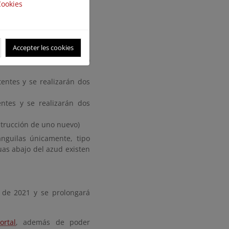
istente y se realizará un
Cookies
d y la excavación de los
Accepter les cookies
 de piedras para hacerlo
entes y se realizarán dos
ntes y se realizarán dos
strucción de uno nuevo)
nguilas únicamente, tipo
as abajo del azud existen
 de 2021 y se prolongará
ortal
, además de poder