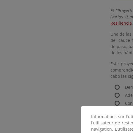
El “
Proyect
(varios tt.
Resiliencia
Una de las 
del cauce f
de paso, ba
de los hábi
Este proye
comprendid
cabo las s
Dem
Ade
Con
Tra
Informations sur l’ut
l’utilisateur de res
En total, s
navigation. L’utilisa