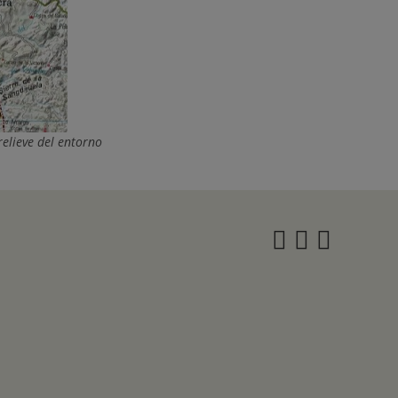
relieve del entorno
Instagra
Twitter
Face