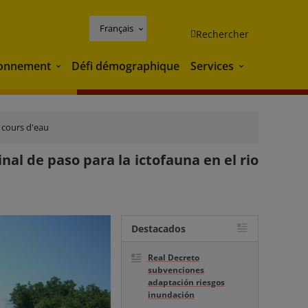
Français
Rechercher
ronnement
Défi démographique
Services
Environnement
Services
s cours d'eau
nal de paso para la ictofauna en el rio
Destacados
Real Decreto
subvenciones
adaptación riesgos
inundación