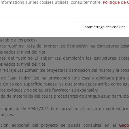
inundable del “Cortijo de Balbuán” (se demolerá la estructura ex
informations sur les cookies utilisés, consulter notre
Politique de 
 vado al nivel del río)
inundable “C-339” (se proyecta su demolición)
“El Morillo” (se proyecta la demolición completa de este azu
Paramétrage des cookies
entos depositados por encima del mismo)
de “El Morillo” con rampa de piedras (se construirá una rampa
ueable a los peces)
es “Camino Haza del Monte” (se demolerán las estructuras exist
s vados al nivel del río)
es del “Camino El Tobar” (se demolerán las estructuras existe
s vados al nivel del río)
 “Paraje Las Lomas” (se proyecta la demolición del mismo y la con
de “San Pedro” (se ha proyectado una escala diseñada para a
 única con superficie rugosa, ya que tanto aguas arriba como agu
ies exóticas y no se quiere favorecer su expansión)
ada de materiales del cauce procedentes de antiguo azud derruido
supuesto de 594.772,21 €, el proyecto se inició en septiembre
 meses.
ación adicional del proyecto se puede consultar en el
Geop