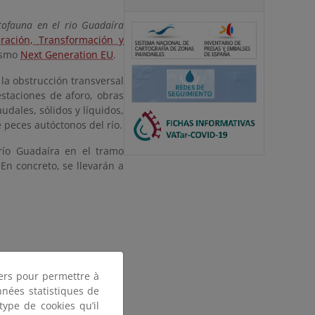
ctofauna en el rio Guadaíra
ración, Transformación y
nismo
Next Generation EU
.
la obstrucción transversal
estaciones de aforo, obras
dales, sólidos y líquidos,
e peces autóctonos del río.
 río Guadaíra en el tramo
En concreto, se llevarán a
tiers pour permettre à
nnées statistiques de
 type de cookies qu’il