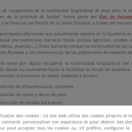
o de recuperación de la continuidad longitudinal de paso para la i
mm. de la provincia de Sevilla)
” forma parte del
Plan de Recupe
, y se financia con fondos de la Unión Europea, a través del meca
principales afecciones que actualmente soporta el río Guadaíra es 
luvial por numerosas barreras físicas (presas agrícolas, azudes, 
denes, puentes,…). Estas barreras rompen la continuidad de los cau
tats fluviales y, en consecuencia, de las poblaciones de especies d
cto tiene por objeto recuperar la continuidad longitudinal del
o desde su nacimiento hasta la localidad de Alcalá de Guadaíra. 
iguientes actuaciones en vados, badenes y azudes:
olición de infraestructuras obsoletas
cuación de vados y obras de paso
strucción de escalas para peces
tamientos silvícolas con especies autóctonas
ilisation des cookies : Ce site web utilise des cookies propres et 
ter connecté, personnaliser son expérience et pour obtenir des do
e actuará sobre 9 de las barreras identificadas. En particular:
teur peut accepter tous les cookies ou, s’il préfère, configurer le