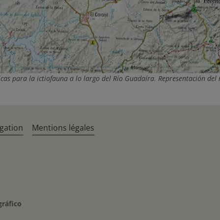
icas para la ictiofauna a lo largo del Río Guadaíra. Representación del 
gation
Mentions légales
gráfico