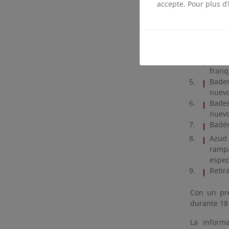
Vado 
accepte. Pour plus d’
nuevo
Vado 
Azud 
sedim
Vado 
franq
Baden
nuevo
Baden
nuevo
Badén
Azud 
rampa
espec
Retir
Con un pre
durante 18
La inform