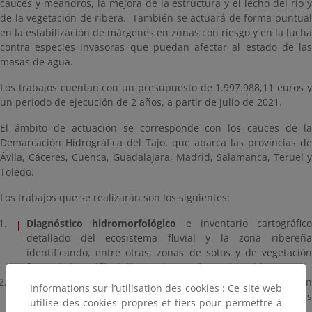
cauces y meandros, la mejora de la estructura y el lecho del río y
de la vegetación de ribera. También se actuará de forma puntual
en la estabilización de márgenes en zonas con riesgo y en la lucha
contra especies invasoras que puedan afectar al estado de las
masas de agua.
Los trabajos cuentan con un presupuesto de 1.997.988,11 euros y
un periodo de ejecución de 2 años, a partir de julio de 2021.
El ámbito de actuación se corresponde con los cauces de la
Demarcación Hidrográfica del Tajo, que abarca las provincias de
Ávila, Cáceres, Cuenca, Guadalajara, Madrid, Salamanca, Teruel y
Toledo.
Los trabajos que se realizarán son los siguientes:
Diagnóstico hidromorfológico
e inventario cartográfico
detallado del ecosistema fluvial y la zona ribereña
identificando, entre otras, zonas de sotos y de vegetación
forestal climatófila, hábitats de interés o vulnerables.
Tratamientos selvícolas
de saneamiento de la vegetació
Informations sur l’utilisation des cookies : Ce site web
asociada a los cauces, para el control de posibles
utilise des cookies propres et tiers pour permettre à
enfermedades y de especies exóticas invasoras.