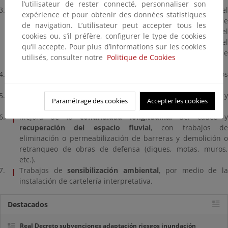
l’utilisateur de rester connecté, personnaliser son
Recuperación de antiguos cauces mediante la técnica del
expérience et pour obtenir des données statistiques
Curage
, que permite la movilización de grandes masas de
de navigation. L’utilisateur peut accepter tous les
sedimentos consolidadas por la vegetación, reduciendo el
cookies ou, s’il préfère, configurer le type de cookies
riesgo de inundación de núcleos ribereños y favoreciendo el
qu’il accepte. Pour plus d’informations sur les cookies
estado natural de los bosques de ribera y la creación de
utilisés, consulter notre
Politique de Cookies
numerosas zonas húmedas dentro de los sotos.
Mejoras puntuales del
lecho del río
, retirada de elementos
obstructivos en el dominio público hidráulico.
Recuperación de cubierta vegetal
en márgenes y riberas, y
Paramétrage des cookies
Accepter les cookies
estabilización de márgenes en zonas con riesgo.
Mejora de la
continuidad longitudinal
del cauce 
recuperación del espacio fluvial
, con trabajos de
eliminación o permeabilización de barreras y demolición o
retranqueo de obras de defensa (diques, motas, muros,
etc.).
Trabajos de
sensibilización ambiental
, por medio de l
instalación de cartelería interpretativa.
Destacados
Real Decreto subvenciones adaptación riesgos inundación