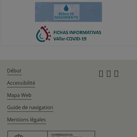
Début
Instagr
Twitte
Fac
Accessibilité
Mapa Web
Guide de navigation
Mentions légales