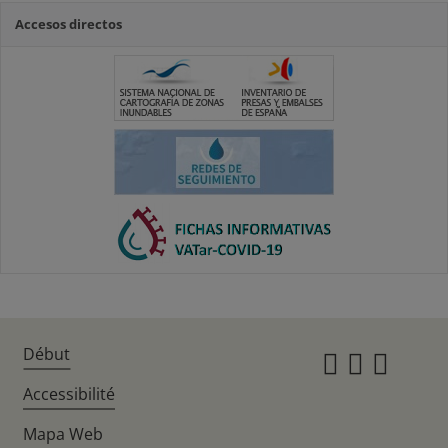
Accesos directos
Début
Instagr
Twitte
Fac
Accessibilité
Mapa Web