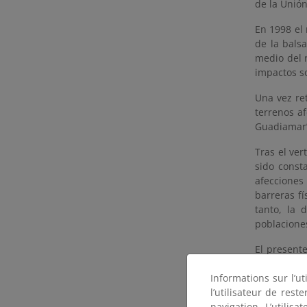
de la Unió
En 1998 el 
de la bals
medio del r
impactos so
Una vez ret
terrenos a
Guadiamar
Tras el ver
sido const
afecciones
barreras fí
tanto, la 
poblacione
El presente
incluye en
Informations sur l’ut
público hid
l’utilisateur de res
Guadiamar 
navigation. L’utilisa
Sierra Mor