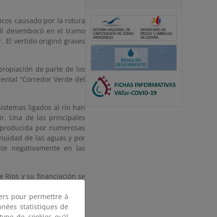
icos causado por la rotura
allí desembocó en el tramo
. El vertido originó graves
propiación de parte de los
iental “Corredor Verde del
sistemas ligados al río han
r. Una de las principales
al producida por numerosas
inuidad de las aguas y por
cute negativamente en las
 Ríos y su financiación se
e adaptación en el dominio
tiers pour permettre à
stentes en el cauce del río
nnées statistiques de
o en las estribaciones de
 type de cookies qu’il