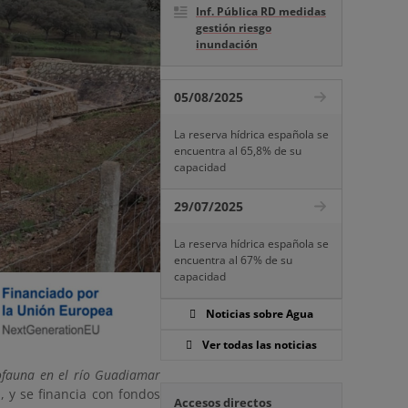
Inf. Pública RD medidas
gestión riesgo
inundación
05/08/2025
La reserva hídrica española se
encuentra al 65,8% de su
capacidad
29/07/2025
La reserva hídrica española se
encuentra al 67% de su
capacidad
Noticias sobre Agua
Ver todas las noticias
iofauna en el río Guadiamar
a
, y se financia con fondos
Accesos directos