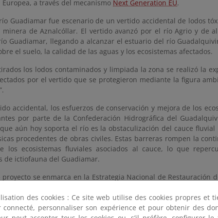
n Europea, a través del mecanismo
Next Generation EU
.
río Guadiamar fue escenario de un vertido accidental de lodos tóx
a minera de Aznalcóllar. El vertido avanzó por el río Agrio y de 
ío Guadiamar, llegando a alcanzar el estuario del río Guadalquivir
bre el suelo, la calidad de las aguas y los ecosistemas afectados.
irados los lodos contaminados y limpiada la zona se realizó la ex
fectados por el vertido que se protegieron mediante la figura amb
”.
tido accidental, los esfuerzos de conservación y mejora de los eco
antes por parte de la Confederación Hidrográfica del Guadalquivi
 que aún hoy soporta el río es la obstaculización del cauce fluvi
sicas procedentes de obras civiles. Estas barreras rompen la cont
de los ecosistemas fluviales asociados al cauce, lo que reper
s de ictiofauna del Guadiamar.
 proyecto se enmarca en la Estrategia Nacional de Restauración de
 el Plan PIMA Adapta AGUA, en la línea “Desarrollo de proyectos d
ilisation des cookies : Ce site web utilise des cookies propres et 
ráulico”. Tiene por objeto la permeabilización de las barreras exi
ter connecté, personnaliser son expérience et pour obtenir des do
para la ictiofauna autóctona que lo habita, desde su nacimient
teur peut accepter tous les cookies ou, s’il préfère, configurer le
ena hasta su desembocadura en el río Guadalquivir.