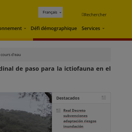
Français
Rechercher
ronnement
Défi démographique
Services
Environnement
Services
s cours d'eau
inal de paso para la ictiofauna en el
Destacados
Real Decreto
subvenciones
adaptación riesgos
inundación