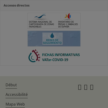
Accesos directos
Début
Instagr
Twitte
Fac
Accessibilité
Mapa Web