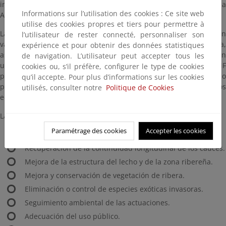
implantación de las medidas que correspondan a la
Informations sur l’utilisation des cookies : Ce site web
Administración General del Estado y sus Organismos de cuenca.
utilise des cookies propres et tiers pour permettre à
La finalidad de estos trabajos es la conservación y la puesta en
l’utilisateur de rester connecté, personnaliser son
valor de las Reservas Naturales Fluviales en la cuenca del Segura,
expérience et pour obtenir des données statistiques
así como de otros tramos que, sin estar declarados RNF, poseen
de navigation. L’utilisateur peut accepter tous les
un alto valor que es necesario preservar. Por otro lado, las RNF
cookies ou, s’il préfère, configurer le type de cookies
por su situación inalterada, constituyen un escenario privilegiado
qu’il accepte. Pour plus d’informations sur les cookies
para valorar los impactos causados por el cambio climático en los
utilisés, consulter notre
Politique de Cookies
ecosistemas fluviales.
Las actuaciones previstas en estos tramos de río son, entre otras:
Paramétrage des cookies
Accepter les cookies
Retirada de residuos.
Recuperación de la continuidad longitudinal de los cauces.
Mejora de la estructura del lecho y de la zona ribereña.
Mejora y conservación de vegetación de ribera.
Eliminación o control de especies exóticas invasoras.
Seguimiento ambiental de las actuaciones.
Adecuación del uso público.