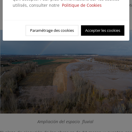
Reposición de servicios afectados tras los trabajos
utilisés, consulter notre
Politique de Cookies
(caminos, acequias, etc.).
Paramétrage des cookies
Accepter les cookies
Ampliación del espacio fluvial