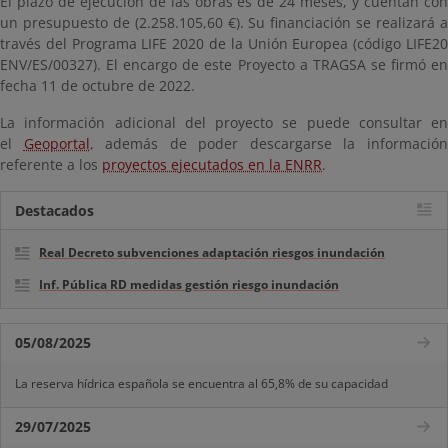
El plazo de ejecución de las obras es de 24 meses, y cuentan con
un presupuesto de (2.258.105,60 €). Su financiación se realizará a
través del Programa LIFE 2020 de la Unión Europea (código LIFE20
ENV/ES/00327). El encargo de este Proyecto a TRAGSA se firmó en
fecha 11 de octubre de 2022.
La información adicional del proyecto se puede consultar en
el
Geoportal
, además de poder descargarse la informació
referente a los
proyectos ejecutados en la ENRR
.
Destacados
Real Decreto subvenciones adaptación riesgos inundación
Inf. Pública RD medidas gestión riesgo inundación
05/08/2025
La reserva hídrica española se encuentra al 65,8% de su capacidad
29/07/2025