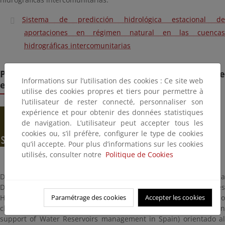
Sistema de predicción hidrológica estacional de
aportaciones en régimen natural en las cuencas
hidrográficas intercomunitarias
Predicción estacional para la gestión de
Informations sur l’utilisation des cookies : Ce site web
embalses
utilise des cookies propres et tiers pour permettre à
l’utilisateur de rester connecté, personnaliser son
expérience et pour obtenir des données statistiques
de navigation. L’utilisateur peut accepter tous les
cookies ou, s’il préfère, configurer le type de cookies
qu’il accepte. Pour plus d’informations sur les cookies
utilisés, consulter notre
Politique de Cookies
Desde el año 2015, la Agencia Estatal de Meteorología (AEMet) y la
Dirección General del Agua junto a varias Confederaciones
Hidrográficas, han colaborado para desarrollar un servicio
Paramétrage des cookies
Accepter les cookies
climático llamado S-ClimWaRe (Seasonal Climate predictions in
support of Water Reservoirs management in Spain) orientado al