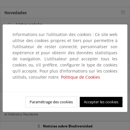
Novedades
Listas patrón
El MITECO revisa y actualiza la Lista Patrón de las especies
Informations sur l’utilisation des cookies : Ce site web
silvestres presentes en España
utilise des cookies propres et tiers pour permettre à
l’utilisateur de rester connecté, personnaliser son
Preguntas frecuentes...
expérience et pour obtenir des données statistiques
Acceso a los recursos genéticos y reparto de beneficios
de navigation. L’utilisateur peut accepter tous les
cookies ou, s’il préfère, configurer le type de cookies
qu’il accepte. Pour plus d’informations sur les cookies
07/08/2025
utilisés, consulter notre
Politique de Cookies
El censo de aves del Parque Nacional de las Tablas bate récords históricos
27/06/2025
Paramétrage des cookies
Accepter les cookies
La reunión ministerial de OSPAR refuerza la acción conjunta para proteger
el Atlántico Nordeste
Noticias sobre Biodiversidad