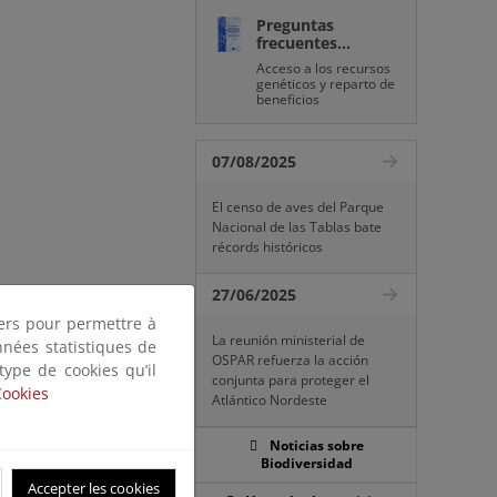
Preguntas
frecuentes...
Acceso a los recursos
genéticos y reparto de
beneficios
07/08/2025
El censo de aves del Parque
Nacional de las Tablas bate
récords históricos
27/06/2025
tiers pour permettre à
La reunión ministerial de
nnées statistiques de
OSPAR refuerza la acción
 type de cookies qu’il
conjunta para proteger el
Cookies
Atlántico Nordeste
Noticias sobre
Biodiversidad
Accepter les cookies