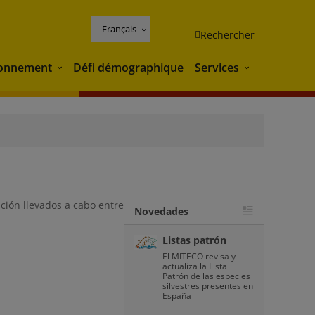
Français
Rechercher
ronnement
Défi démographique
Services
Environnement
Services
ción llevados a cabo entre
Novedades
Listas patrón
El MITECO revisa y
actualiza la Lista
Patrón de las especies
silvestres presentes en
España