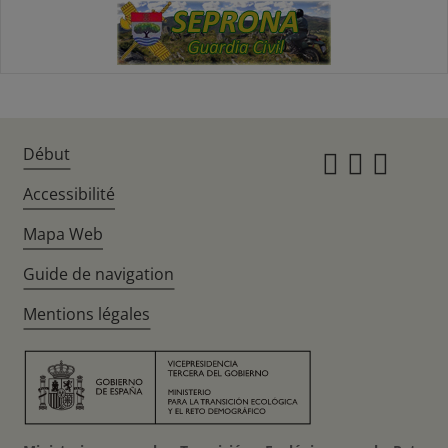
Début
Instagr
Twitte
Fac
Accessibilité
Mapa Web
Guide de navigation
Mentions légales