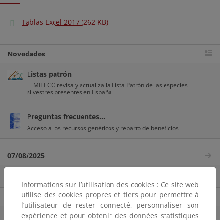
Tablas Excel 2017 (262 KB)
Novedades
Listas patrón
El MITECO revisa y actualiza la Lista Patrón de las especies
silvestres presentes en España
Preguntas frecuentes...
Acceso a los recursos genéticos y reparto de beneficios
07/08/2025
El censo de aves del Parque Nacional de las Tablas bate récords históricos
Informations sur l’utilisation des cookies : Ce site web
utilise des cookies propres et tiers pour permettre à
27/06/2025
l’utilisateur de rester connecté, personnaliser son
expérience et pour obtenir des données statistiques
La reunión ministerial de OSPAR refuerza la acción conjunta para proteger