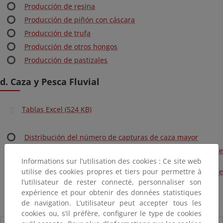
Producción de resina
Producción de piñón con cáscara
Producción de trufa
Producción de otros hongos
Producción de pastizales
d. Caza y Pesca Fluvial
Tablas Excel (524 KB)
Distribución del número de capturas de caza mayor
Distribución del número de capturas de caza menor de
Informations sur l’utilisation des cookies : Ce site web
mamíferos
utilise des cookies propres et tiers pour permettre à
Distribución del número de capturas de caza menor de
l’utilisateur de rester connecté, personnaliser son
aves
expérience et pour obtenir des données statistiques
Superficie de terrenos cinegéticos por provincia
de navigation. L’utilisateur peut accepter tous les
cookies ou, s’il préfère, configurer le type de cookies