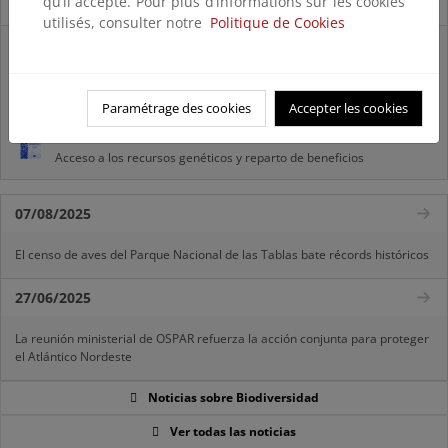
qu’il accepte. Pour plus d’informations sur les cookies
Novedades
utilisés, consulter notre
Politique de Cookies
Listas patrón
El MITECO revisa y actualiza la Lista Patrón de las especies
silvestres presentes en España
Paramétrage des cookies
Accepter les cookies
Preguntas frecuentes...
Acceso a los recursos genéticos y reparto de beneficios
07/08/2025
El censo de aves del Parque Nacional de las Tablas bate récords históricos
27/06/2025
La reunión ministerial de OSPAR refuerza la acción conjunta para proteger
el Atlántico Nordeste
Noticias sobre Biodiversidad
Ver todas las noticias