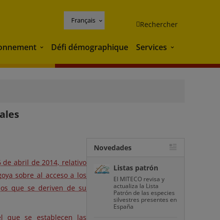
Français
Rechercher
ronnement
Défi démographique
Services
Environnement
Services
ales
Novedades
de abril de 2014, relativo
Listas patrón
oya sobre al acceso a los
El MITECO revisa y
actualiza la Lista
cios que se deriven de su
Patrón de las especies
silvestres presentes en
España
l que se establecen las