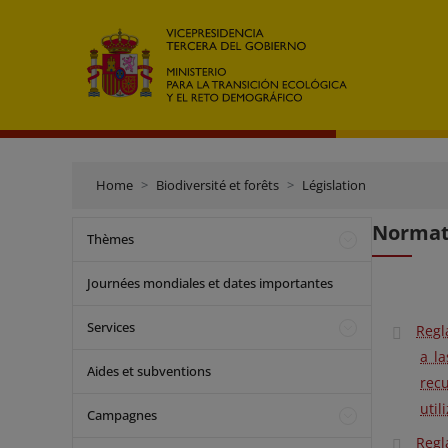
Home
Biodiversité et forêts
Législation
Normati
Thèmes
Journées mondiales et dates importantes
Services
Regl
a l
Aides et subventions
rec
util
Campagnes
Regl