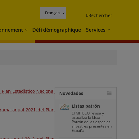
Français
Rechercher
ronnement
Défi démographique
Services
Environnement
Services
 Plan Estadístico Nacional
Novedades
Listas patrón
grama anual 2021 del Plan
El MITECO revisa y
actualiza la Lista
Patrón de las especies
silvestres presentes en
España
rama anual 2013 del Plan