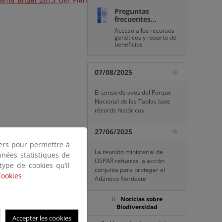
Preguntas
frecuentes...
Acceso a los recursos
genéticos y reparto de
beneficios
07/08/2025
El censo de aves del Parque
Nacional de las Tablas bate
récords históricos
27/06/2025
tiers pour permettre à
La reunión ministerial de
nnées statistiques de
OSPAR refuerza la acción
 type de cookies qu’il
conjunta para proteger el
Cookies
Atlántico Nordeste
Noticias sobre
Biodiversidad
Accepter les cookies