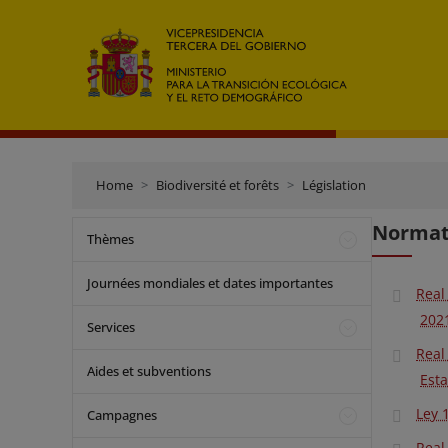
Home
Biodiversité et forêts
Législation
Normati
Thèmes
Journées mondiales et dates importantes
Real
202
Services
Real
Aides et subventions
Esta
Ley 
Campagnes
Real