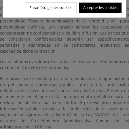
Paramétrage des cookies
Accepter les cookies
Sólo serán consideradas las respuestas en las que el remitente
esté plenamente identificado (nombre completo y DNI para
personalidad física o denominación de la entidad y NIF para
personalidad jurídica). Con carácter general las respuestas se
considerarán no confidenciales y de libre difusión. Las partes que
se consideren confidenciales deberán ser específicamente
señaladas y delimitadas en los comentarios, motivando las
razones de dicha calificación.
Los resultados extraídos de esta fase de consulta serán tenidos en
cuenta en el diseño de la normativa.
Este proceso de consulta previa no reemplazará a ningún sistema
de peticiones o audiencias públicas previo a la publicación
definitiva de la normativa asociada a esta declaración. Por ello, en
el momento en el que exista un documento definitivo para la
declaración de los espacios se abrirá el proceso preceptivo de
información pública previo a la publicación de la normativa,
según lo recogido en el artículo 82 de la Ley 39/2015, de 1 de
octubre, del Procedimiento Administrativo Común de las
Administraciones Públicas.