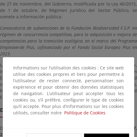
de 27 de noviembre, del Gobierno, modificada por la Ley 40/2015,
de 1 de octubre, de Régimen Jurídico del Sector Público, se
somete a información pública:
Convocatoria de subvenciones de la Fundación Biodiversidad F.S.P. en
régimen de concurrencia competitiva, para la adquisición o mejora de
competencias para la transición ecológica, en el marco del Programa
Empleaverde Plus, cofinanciado por el Fondo Social Europeo Plus en
2023.
La convocatoria forma parte del Programa Empleaverde+,
Informations sur l’utilisation des cookies : Ce site web
iniciativa a través de la cual la FB del Ministerio para la Transición
utilise des cookies propres et tiers pour permettre à
Ecológica y el Reto Demográfico (MITECO) desarrolla su actividad
l’utilisateur de rester connecté, personnaliser son
como Organismo Intermedio del Programa Empleo, Educación,
expérience et pour obtenir des données statistiques
Formación y Economía Social (Programa EFESO) del Fondo Social
de navigation. L’utilisateur peut accepter tous les
Europeo plus (FSE+) para el periodo de programación 2021-2027.
cookies ou, s’il préfère, configurer le type de cookies
qu’il accepte. Pour plus d’informations sur les cookies
Date limite de remise
utilisés, consulter notre
Politique de Cookies
Deadline for submitting documents from
vendredi, novembre 17
2023
until
lundi, décembre 11, 2023