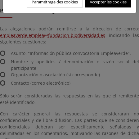
Paramétrage des cookies
Accepter les cookies
Présentation des allégations
Las alegaciones podrán remitirse a la dirección de correo:
empleaverde.emplea@fundacion-biodiversidad.es
indicando las
siguientes cuestiones:
Asunto: "Información pública convocatoria Empleaverde".
Nombre y apellidos / denominación o razón social del
participante
Organización o asociación (si corresponde)
Contacto (correo electrónico)
Sólo serán consideradas las respuestas en las que el remitente
esté identificado.
Con carácter general las respuestas se considerarán no
confidenciales y de libre difusión. Las partes que se consideren
confidenciales deberán ser específicamente señaladas y
delimitadas en los comentarios, motivando las razones de dicha