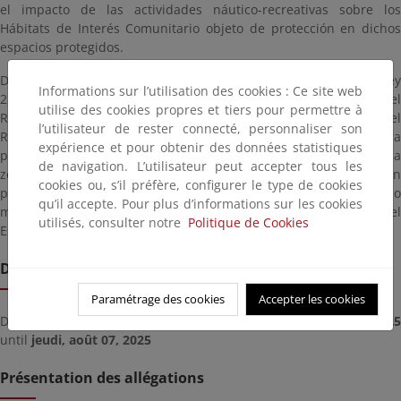
el impacto de las actividades náutico-recreativas sobre los
Hábitats de Interés Comunitario objeto de protección en dichos
espacios protegidos.
De conformidad con lo dispuesto en los artículos 42 y 45 de la Ley
Informations sur l’utilisation des cookies : Ce site web
22/1988, de 28 de julio, de Costas, y con los artículos 86 y 98 del
utilise des cookies propres et tiers pour permettre à
Real Decreto 876/2014, de 10 de octubre, por el que se aprueba el
l’utilisateur de rester connecté, personnaliser son
Reglamento General de Costas, se somete el «Proyecto de obra
expérience et pour obtenir des données statistiques
para la instalación de sistemas de fondeo de bajo impacto en la
de navigation. L’utilisateur peut accepter tous les
zona de Punta Tiñosa (Lanzarote)» a un periodo de información
cookies ou, s’il préfère, configurer le type de cookies
pública preceptivo para el trámite de reserva de dominio público
qu’il accepte. Pour plus d’informations sur les cookies
marítimo-terrestre en favor de la Administración General del
utilisés, consulter notre
Politique de Cookies
Estado, necesario para realizar las actuaciones previstas.
Date limite de remise
Paramétrage des cookies
Accepter les cookies
Deadline for submitting documents from
mercredi, juillet 09, 2025
until
jeudi, août 07, 2025
Présentation des allégations