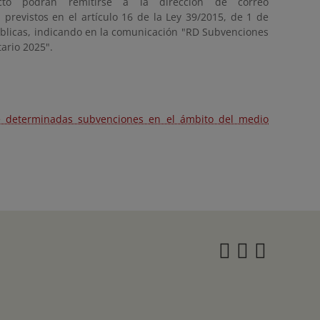
ecto podrán remitirse a la dirección de correo
 previstos en el artículo 16 de la Ley 39/2015, de 1 de
úblicas, indicando en la comunicación "RD Subvenciones
ario 2025".
de determinadas subvenciones en el ámbito del medio
Instagra
Twitter
Face