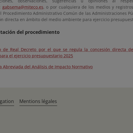
ciones, observaciones, sugerencias u opiniones al resp
o:
gabsema@miteco.es
, o por cualquiera de los medios y registros
el Procedimiento Administrativo Común de las Administraciones P
ón directa en ámbito del medio ambiente para ejercicio presupuest
ación del procedimiento
o de Real Decreto por el que se regula la concesión directa 
ara el ejercicio presupuestario 2025
 Abreviada del Análisis de Impacto Normativo
gation
Mentions légales