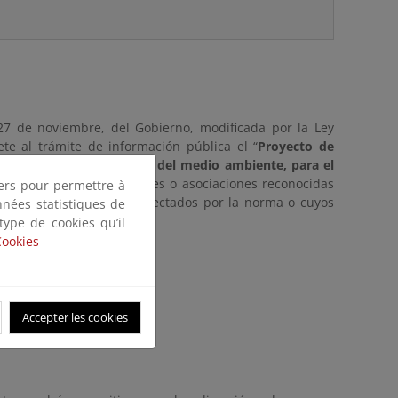
 27 de noviembre, del Gobierno, modificada por la Ley
te al trámite de información pública el “
Proyecto de
ubvenciones en el ámbito del medio ambiente, para el
pinión de las organizaciones o asociaciones reconocidas
tiers pour permettre à
es legítimos se vieren afectados por la norma o cuyos
nnées statistiques de
días hábiles
.
 type de cookies qu’il
Cookies
uin 25, 2025
Accepter les cookies