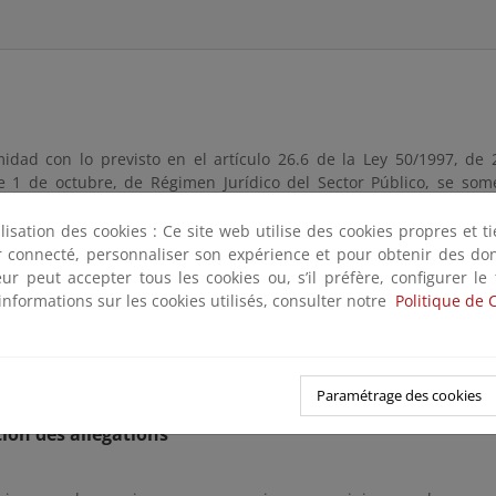
idad con lo previsto en el artículo 26.6 de la Ley 50/1997, de
e 1 de octubre, de Régimen Jurídico del Sector Público, se some
to por el que se regula la concesión directa de determinadas s
presupuestario 2025”
, a los efectos de recabar directamente la o
ilisation des cookies : Ce site web utilise des cookies propres et 
e agrupen o representen a las personas cuyos derechos o interes
ter connecté, personnaliser son expérience et pour obtenir des do
en relación directa con su objeto,
durante un plazo máximo de 15 
teur peut accepter tous les cookies ou, s’il préfère, configurer le
informations sur les cookies utilisés, consulter notre
Politique de 
te de remise
or submitting documents from
jeudi, juin 05, 2025
until
mercredi, j
Paramétrage des cookies
ion des allégations