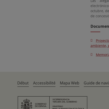
Las alega
electrónic
octubre, d
de concesi
Document
Proyect
ambiente, p
Memoria
Début
Accessibilité
Mapa Web
Guide de navi