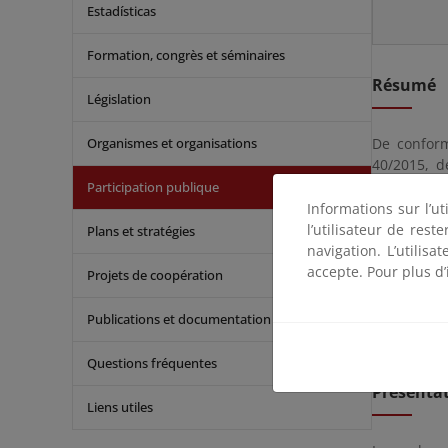
Estadísticas
Formation, congrès et séminaires
Résumé
Législation
Organismes et organisations
De conform
40/2015, d
Real
Decre
Participation publique
ejercicio 
Informations sur l’ut
por ley qu
l’utilisateur de res
Plans et stratégies
fines guard
navigation. L’utilisa
accepte. Pour plus d’
Projets de coopération
Date limi
Publications et documentation
Deadline f
Questions fréquentes
Présentat
Liens utiles