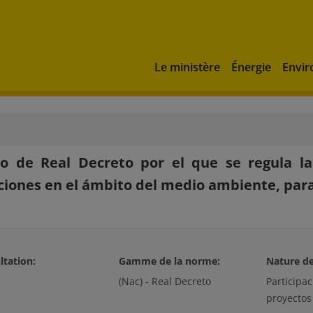
Le ministère
Énergie
Envi
to de Real Decreto por el que se regula l
iones en el ámbito del medio ambiente, para 
ltation:
Gamme de la norme:
Nature de
é
(Nac) - Real Decreto
Participa
proyectos