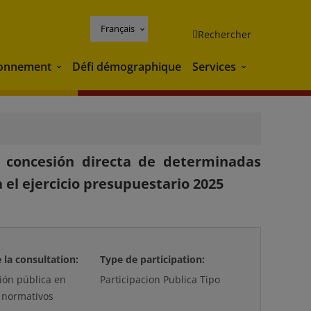
Français
Rechercher
ronnement
Défi démographique
Services
Environnement
Services
a concesión directa de determinadas
el ejercicio presupuestario 2025
 la consultation:
Type de participation:
ción pública en
Participacion Publica Tipo
 normativos