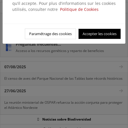
qu’il accepte. Pour plus d’informations sur les cookies
Novedades
utilisés, consulter notre
Politique de Cookies
Listas patrón
El MITECO revisa y actualiza la Lista Patrón de las especies
silvestres presentes en España
Paramétrage des cookies
Accepter les cookies
Preguntas frecuentes...
Acceso a los recursos genéticos y reparto de beneficios
07/08/2025
El censo de aves del Parque Nacional de las Tablas bate récords históricos
27/06/2025
La reunión ministerial de OSPAR refuerza la acción conjunta para proteger
el Atlántico Nordeste
Noticias sobre Biodiversidad