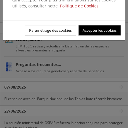
utilisés, consulter notre
Politique de Cookies
Demarcación marina Canaria 1km
Novedades
Paramétrage des cookies
Accepter les cookies
Listas patrón
El MITECO revisa y actualiza la Lista Patrón de las especies
silvestres presentes en España
Preguntas frecuentes...
Acceso a los recursos genéticos y reparto de beneficios
07/08/2025
El censo de aves del Parque Nacional de las Tablas bate récords históricos
27/06/2025
La reunión ministerial de OSPAR refuerza la acción conjunta para proteger
el Atlántico Nordeste