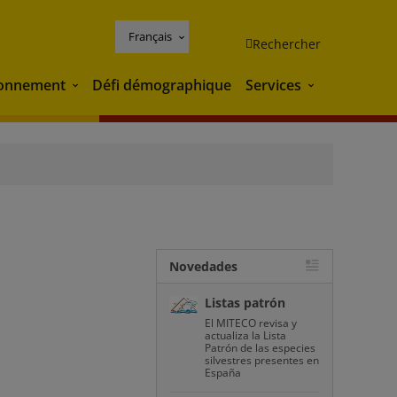
Français
Rechercher
ronnement
Défi démographique
Services
Environnement
Services
Novedades
Listas patrón
El MITECO revisa y
actualiza la Lista
Patrón de las especies
silvestres presentes en
España