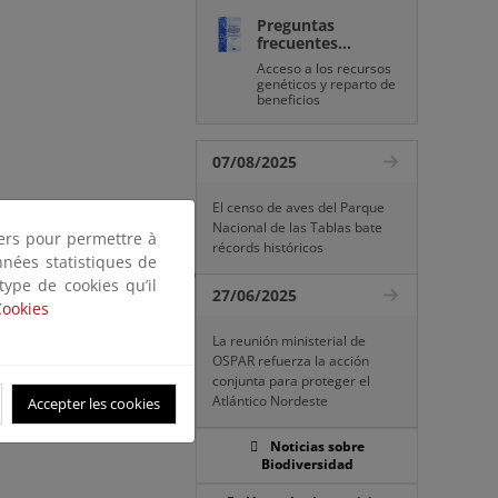
Preguntas
frecuentes...
Acceso a los recursos
genéticos y reparto de
beneficios
07/08/2025
El censo de aves del Parque
aran sus primeros trabajos
Nacional de las Tablas bate
tiers pour permettre à
récords históricos
ma periódica que lo hará
nnées statistiques de
ón medioambiental, siendo
 type de cookies qu’il
27/06/2025
Cookies
La reunión ministerial de
OSPAR refuerza la acción
conjunta para proteger el
Atlántico Nordeste
Accepter les cookies
Noticias sobre
Biodiversidad