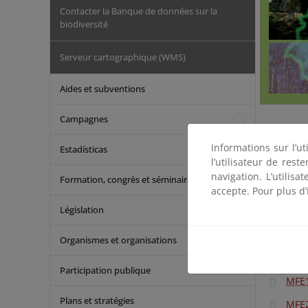
Contacter la Banque de données sur la
biodiversité
Serveur cartographique (WMS)
Aides et subventions
Campagnes
Recoge la 
Informations sur l’ut
Estadísticas
hace algo 
l’utilisateur de res
revisable 
navigation. L’utilisa
Formation, congrès et séminaires
además la b
accepte. Pour plus d’
Législation
Foto
MFE2
Organismes et organisations
MFE
Participation publique
MFE
Plans et stratégies
MFE