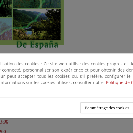
distribución de las masas forestales españolas desde que se inici
ilisation des cookies : Ce site web utilise des cookies propres et 
más de cien años. En la actualidad, el proyecto ha tomado for
ter connecté, personnaliser son expérience et pour obtenir des do
cada diez. Se le considera una cartografía básica para la gesti
teur peut accepter tous les cookies ou, s’il préfère, configurer le
ase cartográfica del Inventario Forestal Nacional.
informations sur les cookies utilisés, consulter notre
Politique de 
 fija del MFE
5 Mapa Forestal de España 1:25.000, base cartográfica del IFN4
Paramétrage des cookies
50
1000
200