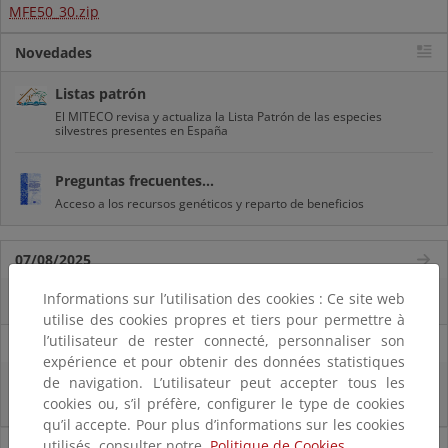
MFE50_30.zip
Novedades
Listas patrón
El MITECO revisa y actualiza la Lista Patrón de las especies
silvestres presentes en España
Preguntas frecuentes...
Acceso a los recursos genéticos y reparto de beneficios
07/08/2025
Informations sur l’utilisation des cookies : Ce site web
El censo de aves del Parque Nacional de las Tablas bate récords históricos
utilise des cookies propres et tiers pour permettre à
l’utilisateur de rester connecté, personnaliser son
27/06/2025
expérience et pour obtenir des données statistiques
de navigation. L’utilisateur peut accepter tous les
La reunión ministerial de OSPAR refuerza la acción conjunta para proteger
el Atlántico Nordeste
cookies ou, s’il préfère, configurer le type de cookies
qu’il accepte. Pour plus d’informations sur les cookies
Noticias sobre Biodiversidad
utilisés, consulter notre
Politique de Cookies