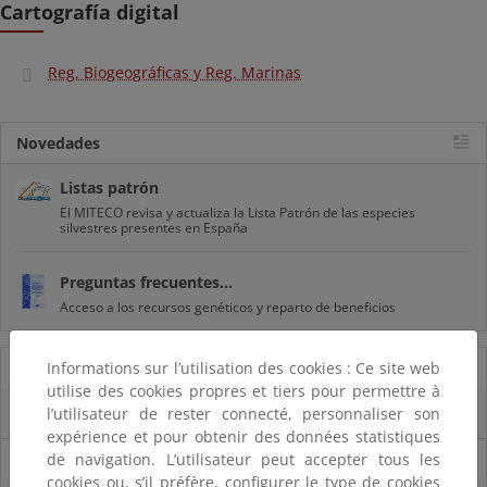
Cartografía digital
Reg. Biogeográficas y Reg. Marinas
Novedades
Listas patrón
El MITECO revisa y actualiza la Lista Patrón de las especies
silvestres presentes en España
Preguntas frecuentes...
Acceso a los recursos genéticos y reparto de beneficios
Informations sur l’utilisation des cookies : Ce site web
07/08/2025
utilise des cookies propres et tiers pour permettre à
l’utilisateur de rester connecté, personnaliser son
El censo de aves del Parque Nacional de las Tablas bate récords históricos
expérience et pour obtenir des données statistiques
de navigation. L’utilisateur peut accepter tous les
27/06/2025
cookies ou, s’il préfère, configurer le type de cookies