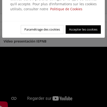
qu’il accepte. Pour plus d’informations sur les cookies
La reunión ministerial de OSPAR refuerza la acción conjunta para proteger
el Atlántico Nordeste
utilisés, consulter notre
Politique de Cookies
Noticias sobre Biodiversidad
Ver todas las noticias
Paramétrage des cookies
Accepter les cookies
Video presentación IEPNB