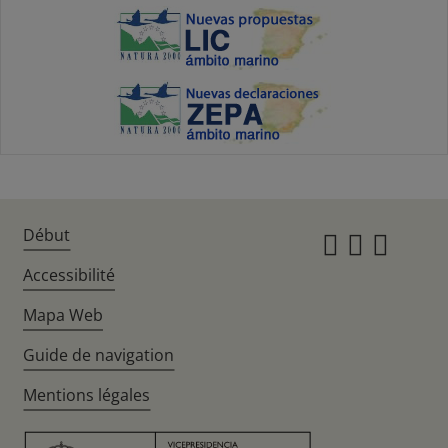
Début
Instagr
Twitte
Fac
Accessibilité
Mapa Web
Guide de navigation
Mentions légales