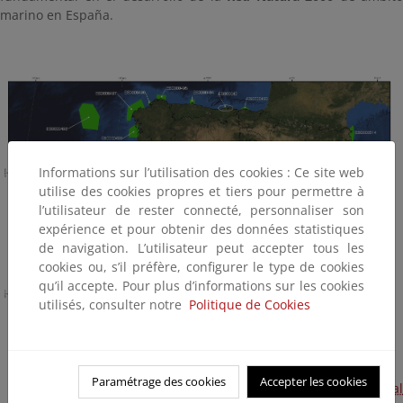
marino en España.
Informations sur l’utilisation des cookies : Ce site web
utilise des cookies propres et tiers pour permettre à
l’utilisateur de rester connecté, personnaliser son
expérience et pour obtenir des données statistiques
de navigation. L’utilisateur peut accepter tous les
cookies ou, s’il préfère, configurer le type de cookies
qu’il accepte. Pour plus d’informations sur les cookies
utilisés, consulter notre
Politique de Cookies
Paramétrage des cookies
Accepter les cookies
Espacios marinos declarados como Zonas de Especial