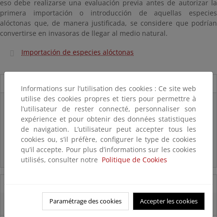
eso debe realizarse una evaluación previa antes de autorizar la
primera importación o introducción de aquellas especies
alóctonas que, de manera justificada, se considere que podrían
convertirse en invasoras de llegar al medio natural.
Importación de especies alóctonas
Novedades
Informations sur l’utilisation des cookies : Ce site web
utilise des cookies propres et tiers pour permettre à
Listas patrón
l’utilisateur de rester connecté, personnaliser son
El MITECO revisa y actualiza la Lista Patrón de las especies
expérience et pour obtenir des données statistiques
silvestres presentes en España
de navigation. L’utilisateur peut accepter tous les
cookies ou, s’il préfère, configurer le type de cookies
Preguntas frecuentes...
qu’il accepte. Pour plus d’informations sur les cookies
Acceso a los recursos genéticos y reparto de beneficios
utilisés, consulter notre
Politique de Cookies
07/08/2025
Paramétrage des cookies
Accepter les cookies
El censo de aves del Parque Nacional de las Tablas bate récords históricos