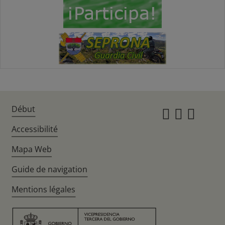
Début
Instagr
Twitte
Fac
Accessibilité
Mapa Web
Guide de navigation
Mentions légales