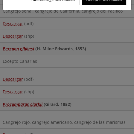
Cangrejo señal, cangrejo de California, cangrejo del Pacífico
Descargar
(pdf)
Descargar
(shp)
Percnon gibbesi
(H. Milne Edwards, 1853)
Excepto Canarias
Descargar
(pdf)
Descargar
(shp)
Procambarus clarkii
(Girard, 1852)
Cangrejo rojo, cangrejo americano, cangrejo de las marismas