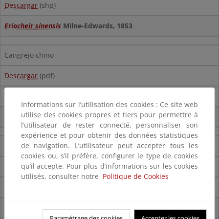
Descargar
(shp)
Eriocheir sinensis
Milne-Edwards, 1853
Cangrejo chino
Descargar
(pdf)
Descargar
(shp)
Informations sur l’utilisation des cookies : Ce site web
utilise des cookies propres et tiers pour permettre à
Orconectes limosus
(
Rafinesque
, 1817)
l’utilisateur de rester connecté, personnaliser son
expérience et pour obtenir des données statistiques
de navigation. L’utilisateur peut accepter tous les
Cangrejo de los canales
cookies ou, s’il préfère, configurer le type de cookies
qu’il accepte. Pour plus d’informations sur les cookies
Descargar
(pdf)
utilisés, consulter notre
Politique de Cookies
Descargar
(shp)
Pacifastacus leniusculus
(Dana, 1852)
Paramétrage des cookies
Accepter les cookies