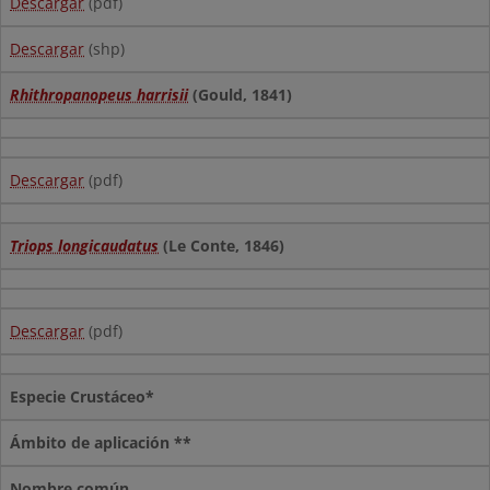
Descargar
(pdf)
Descargar
(shp)
Rhithropanopeus harrisii
(Gould, 1841)
Descargar
(pdf)
Triops longicaudatus
(Le Conte, 1846)
Descargar
(pdf)
Especie Crustáceo*
Ámbito de aplicación **
Nombre común