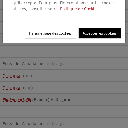
qu’il accepte. Pour plus d’informations sur les cookies
Jacinto de agua, camalote
utilisés, consulter notre
Politique de Cookies
Descargar
(pdf)
Descargar
(shp)
Paramétrage des cookies
Accepter les cookies
Elodea canadensis
Michx.
Broza del Canadá, peste de agua
Descargar
(pdf)
Descargar
(shp)
Elodea nuttallii
(Planch.) H. St. John
Broza del Canadá, peste de agua