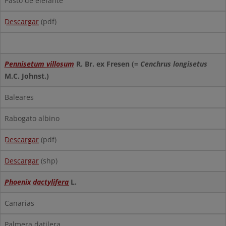
Pasto de elefante
Descargar
(pdf)
Pennisetum villosum
R. Br. ex Fresen (=
Cenchrus longisetus
M.C. Johnst.)
Baleares
Rabogato albino
Descargar
(pdf)
Descargar
(shp)
Phoenix dactylifera
L.
Canarias
Palmera datilera