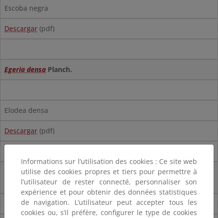
Escoba negra
Descargar
(pdf)
Egeria densa
Planch.
Elodea densa
Descargar
(pdf)
Descargar
(shp)
Informations sur l’utilisation des cookies : Ce site web
Eichhornia crassipes
utilise des cookies propres et tiers pour permettre à
(Mart.) Solms. (=
Pontederia crassipes
l’utilisateur de rester connecté, personnaliser son
Mart.)
expérience et pour obtenir des données statistiques
de navigation. L’utilisateur peut accepter tous les
cookies ou, s’il préfère, configurer le type de cookies