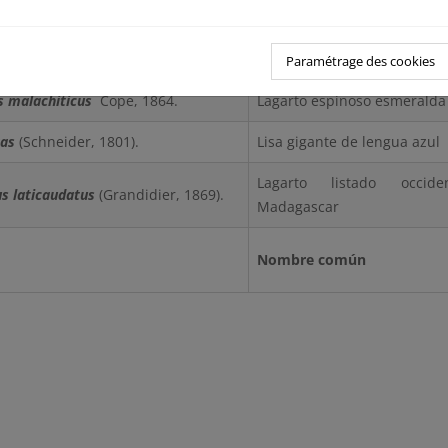
rufescens
(Günther, 1871).
Lagarto tejú rojo
 jarrovii
Cope in Yarrow, 187.
Lagarto espinoso de Yarow
Paramétrage des cookies
s malachiticus
Cope, 1864.
Lagarto espinoso esmeralda
gas
(Schneider, 1801).
Lisa gigante de lengua azul
Lagarto listado occid
s laticaudatus
(Grandidier, 1869).
Madagascar
Nombre común