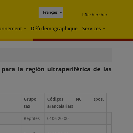
Français
Rechercher
ronnement
Défi démographique
Services
Environnement
Services
para la región ultraperiférica de las
Grupo
Códigos NC (pos.
tax
arancelarias)
Reptiles
0106 20 00