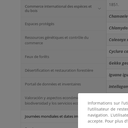
1851.
Commerce international des espèces et
du bois
Chamaeleo
Espaces protégés
Chlamydos
Ressources génétiques et contrôle du
Coleonyx 
commerce
Cyclura c
Feux de forêts
Gekko ge
Désertification et restauration forestière
Iguana ig
Portail de données et inventaires
Intellagam
Valoración y aspectos económicos de la
Phelsuma
Informations sur l’ut
biodiversidad y los servicios ecosistémicos
l’utilisateur de res
Physignat
navigation. L’utilisa
Journées mondiales et dates importantes
accepte. Pour plus d’
Rieppeleo