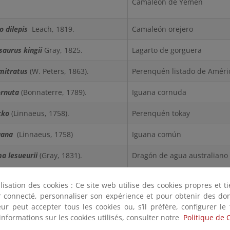
Camaleón de Yemen
 dilepis
Leach, 1819.
Camaleón orejero
aurus kingii
Gray, 1825.
Lagarto de gorguera
mitratus
(W. Peters, 1863).
Perenquén listado de Améric
ornuta
(Bonnaterre, 1789).
Iguana cornuda
cko
(Linnaeus, 1758).
Perenquén tokay
uana
(Linnaeus, 1758)
Iguana común
a lesueurii
(Gray, 1831).
Dragón de agua australiano
 madagascariensis
(Gray, 1831).
Perenquén diurno de Mada
ilisation des cookies : Ce site web utilise des cookies propres et 
ter connecté, personnaliser son expérience et pour obtenir des do
hus cocincinus
Cuvier, 1829.
Dragón de agua chino
teur peut accepter tous les cookies ou, s’il préfère, configurer le
informations sur les cookies utilisés, consulter notre
Politique de 
n brevicaudatus
(Matschie, 1892).
Camaleón de cola corta