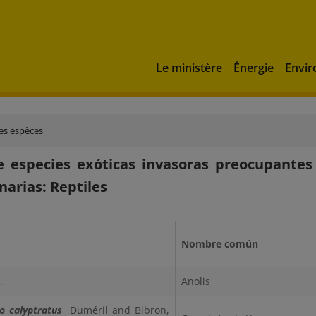
Le ministère
Énergie
Envi
es espèces
e especies exóticas invasoras preocupantes 
narias: Reptiles
Nombre común
.
Anolis
 calyptratus
Duméril and Bibron,