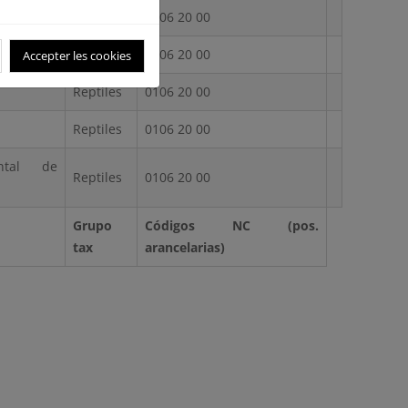
Reptiles
0106 20 00
Reptiles
0106 20 00
Accepter les cookies
Reptiles
0106 20 00
Reptiles
0106 20 00
ental de
Reptiles
0106 20 00
Grupo
Códigos NC (pos.
tax
arancelarias)