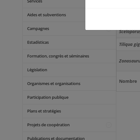
Services
Salvator 
Aides et subventions
Sceloporus
Campagnes
Sceloporu
Estadísticas
Tiliqua gi
Formation, congrès et séminaires
Zonosauru
Législation
Nombre
Organismes et organisations
Participation publique
Plans et stratégies
Projets de coopération
Publications et documentation