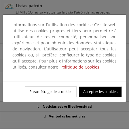
Listas patrón
El MITECO revisa y actualiza la Lista Patrón de las especies
silvestres presentes en España
Informations sur l’utilisation des cookies : Ce site web
utilise des cookies propres et tiers pour permettre à
Preguntas frecuentes...
l’utilisateur de rester connecté, personnaliser son
Acceso a los recursos genéticos y reparto de beneficios
expérience et pour obtenir des données statistiques
de navigation. L’utilisateur peut accepter tous les
07/08/2025
cookies ou, s’il préfère, configurer le type de cookies
qu’il accepte. Pour plus d’informations sur les cookies
El censo de aves del Parque Nacional de las Tablas bate récords históricos
utilisés, consulter notre
Politique de Cookies
27/06/2025
La reunión ministerial de OSPAR refuerza la acción conjunta para proteger
Paramétrage des cookies
Accepter les cookies
el Atlántico Nordeste
Noticias sobre Biodiversidad
Ver todas las noticias