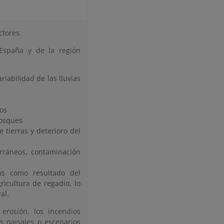
ctores.
 España y de la región
iabilidad de las lluvias
dos
bosques
e tierras y deterioro del
erráneos, contaminación
as como resultado del
ricultura de regadío, lo
al.
erosión, los incendios
os paisajes o escenarios