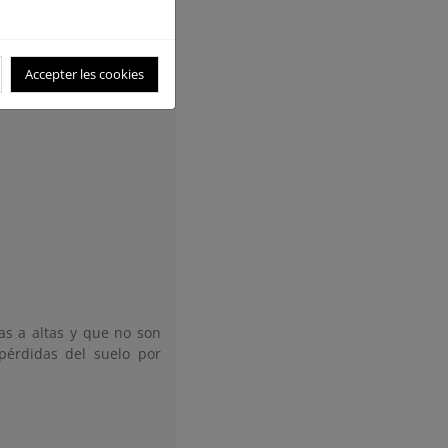
 frutales y vid) los que
s.
Accepter les cookies
as a altas y que no son
pérdidas del suelo por