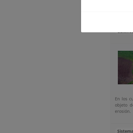
Entre la
presenta
Cultivo
En los c
objeto d
erosión.
Sistema