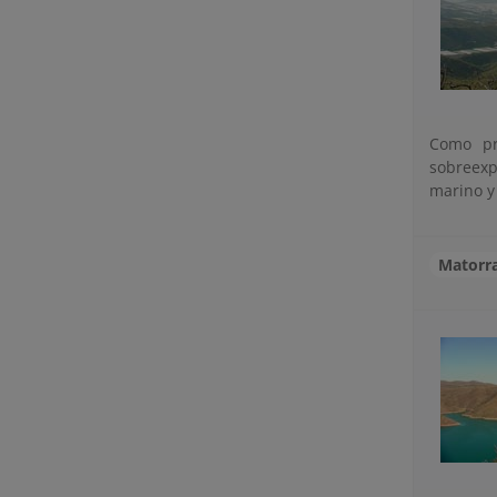
Como pr
sobreexp
marino y 
Matorra