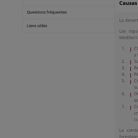
Causas 
Questions fréquentes
La desert
Liens utiles
Las sigu
Mediterr
C
y
S
R
P
C
s
O
q
C
c
c
La combi
forestale