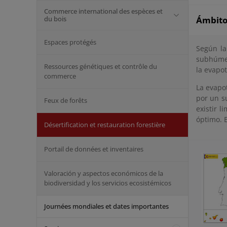
Commerce international des espèces et
du bois
Ámbito 
Espaces protégés
Según la
subhúmed
Ressources génétiques et contrôle du
la evapo
commerce
La evapo
por un s
Feux de forêts
existir l
óptimo. 
Désertification et restauration forestière
Portail de données et inventaires
Valoración y aspectos económicos de la
biodiversidad y los servicios ecosistémicos
Journées mondiales et dates importantes