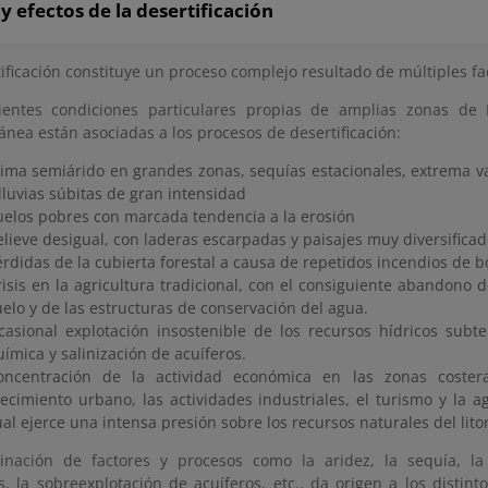
y efectos de la desertificación
ificación constituye un proceso complejo resultado de múltiples fa
ientes condiciones particulares propias de amplias zonas de
ánea están asociadas a los procesos de desertificación:
lima semiárido en grandes zonas, sequías estacionales, extrema var
 lluvias súbitas de gran intensidad
uelos pobres con marcada tendencia a la erosión
elieve desigual, con laderas escarpadas y paisajes muy diversifica
érdidas de la cubierta forestal a causa de repetidos incendios de 
risis en la agricultura tradicional, con el consiguiente abandono d
uelo y de las estructuras de conservación del agua.
casional explotación insostenible de los recursos hídricos subt
uímica y salinización de acuíferos.
oncentración de la actividad económica en las zonas coster
recimiento urbano, las actividades industriales, el turismo y la ag
ual ejerce una intensa presión sobre los recursos naturales del litor
nación de factores y procesos como la aridez, la sequía, la 
s, la sobreexplotación de acuíferos, etc., da origen a los distint