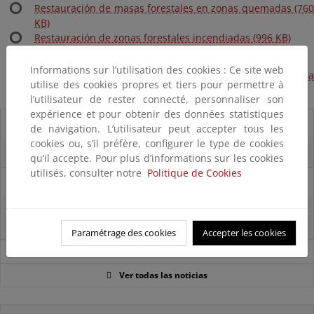
Restauración de masas forestales en zonas quemadas (760
KB)
Restauración de zonas forestales incendiadas (996 KB)
Restauración de sistemas dunares (977 KB)
Informations sur l’utilisation des cookies : Ce site web
El control de la salinidad y la lucha contra los efectos de la
utilise des cookies propres et tiers pour permettre à
desertificación en la cuenca mediterránea (165 KB)
l’utilisateur de rester connecté, personnaliser son
expérience et pour obtenir des données statistiques
07/08/2025
de navigation. L’utilisateur peut accepter tous les
cookies ou, s’il préfère, configurer le type de cookies
El censo de aves del Parque Nacional de las Tablas bate récords históricos
qu’il accepte. Pour plus d’informations sur les cookies
utilisés, consulter notre
Politique de Cookies
27/06/2025
La reunión ministerial de OSPAR refuerza la acción conjunta para proteger
el Atlántico Nordeste
Paramétrage des cookies
Accepter les cookies
Noticias sobre Reto Demográfico
Ver todas las noticias