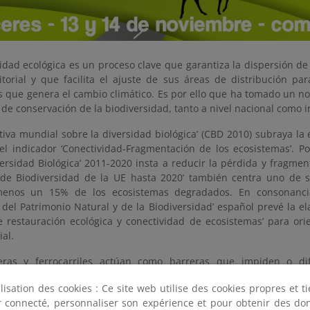
idad ecológica es un proceso clave que garantiza la dispersión de
ritorial y que facilita el ajuste de sus áreas de distribución p
s que genera el cambio climático. Es por ello que ha tomado un n
 de conservación de la biodiversidad, tanto a nivel nacional como i
tiva mundial sobre la diversidad biológica’ (CBD 2010) subraya la 
l indicador ‘Conectividad-Fragmentación de los ecosistemas’. Por 
ersidad Biológica’ 2011-2020 insta a reducir la pérdida y fragment
a de Biodiversidad de la UE hasta 2020’ también centra uno de s
menos un 15% de los ecosistemas degradados. En consonancia 
 del Patrimonio Natural y de la Biodiversidad’ español prevé la el
e restauración ecológica y conectividad de ecosistemas’ para ori
ial.
eras y ferrocarriles actúan como barreras que impiden o dif
a través de la matriz territorial y por ello es esencial permeabili
ilisation des cookies : Ce site web utilise des cookies propres et 
mente en los puntos más vulnerables del sistema: la intersección
ter connecté, personnaliser son expérience et pour obtenir des do
rredores ecológicos. A un nivel estratégico, es ya imprescind