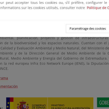
teur peut accepter tous les cookies ou, s’il préfère, configurer le
ón que impulsen estas actuaciones, con vistas a facilitar la soste
informations sur les cookies utilisés, consulter notre
Politique de 
turas viarias.
adas técnicas, por tanto, serán un encuentro para reflexionar
 la conectividad ecológica, conjuntamente, y se encuadran en la 
ntación de Hábitats causada por Infraestructuras de Transpo
Paramétrage des cookies
van dirigidas especialmente a los profesionales que participan en
biental, planificación, proyecto y gestión de infraestructura
ón de la biodiversidad y los espacios naturales. Cuentan con el 
Calidad y Evaluación Ambiental y Medio Natural, del Ministerio de
biente y de la Dirección General de Medio Ambiente de la Co
 Rural, Medio Ambiente y Energía del Gobierno de Extremadura.
ón la red europea Infra Eco Network Europe (IENE), la Diputación
LINCE.
grama
umentación