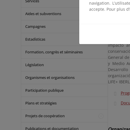
Services
navigation. L’utilisa
planificaci
accepte. Pour plus d’
infraestruc
Aides et subventions
Estas jorn
Campagnes
fortalecer
de Fragme
ediciones, 
Estadísticas
impacto am
conservaci
Formation, congrès et séminaires
General de 
y Medio Am
Législation
Desarrollo
organizaci
Organismes et organisations
LIFE+ IBER
Participation publique
Pro
Doc
Plans et stratégies
Projets de coopération
Publications et documentation