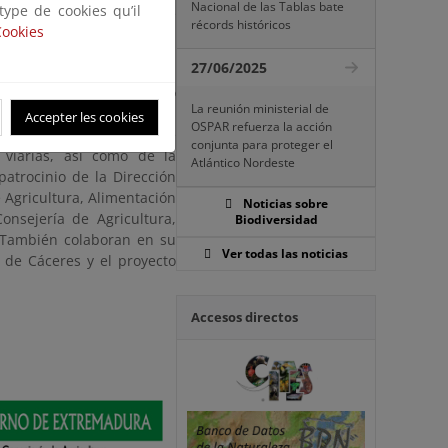
Nacional de las Tablas bate
 type de cookies qu’il
nibilidad de toda la red de
récords históricos
Cookies
27/06/2025
 sobre cómo contribuir a
labor del Grupo de Trabajo
La reunión ministerial de
rtes. Como en anteriores
Accepter les cookies
OSPAR refuerza la acción
 procesos de evaluación de
conjunta para proteger el
s viarias, así como de la
Atlántico Nordeste
patrocinio de la Dirección
 Agricultura, Alimentación
Noticias sobre
nsejería de Agricultura,
Biodiversidad
 También colaboran en su
Ver todas las noticias
 de Cáceres y el proyecto
Accesos directos