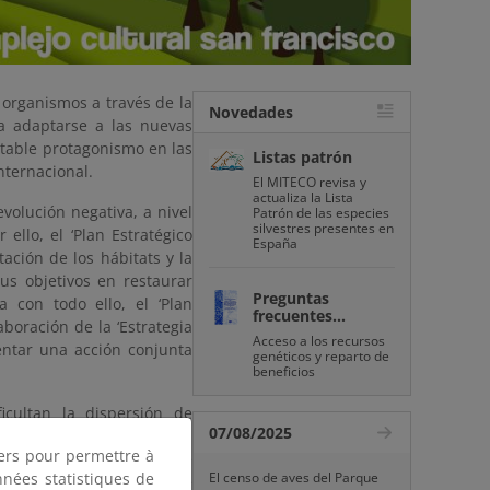
 organismos a través de la
Novedades
ara adaptarse a las nuevas
otable protagonismo en las
Listas patrón
nternacional.
El MITECO revisa y
actualiza la Lista
evolución negativa, a nivel
Patrón de las especies
silvestres presentes en
ello, el ‘Plan Estratégico
España
ación de los hábitats y la
us objetivos en restaurar
Preguntas
con todo ello, el ‘Plan
frecuentes...
aboración de la ‘Estrategia
Acceso a los recursos
entar una acción conjunta
genéticos y reparto de
beneficios
icultan la dispersión de
07/08/2025
zar estas infraestructuras,
tiers pour permettre à
 de las vías de transporte
nnées statistiques de
El censo de aves del Parque
ible prever mecanismos de