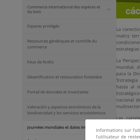
Commerce international des espèces et
du bois
Espaces protégés
La conectiv
matriz ter
Ressources génétiques et contrôle du
condicione
commerce
estrategias
La ‘Perspec
Feux de forêts
mundial, de
para la Div
Désertification et restauration forestière
‘Estrategi
hasta al 
Portail de données et inventaires
Estratégico
nacional d
multisector
Valoración y aspectos económicos de la
biodiversidad y los servicios ecosistémicos
Las carret
organismos 
Journées mondiales et dates importantes
Informations sur l’ut
particular
l’utilisateur de res
con los co