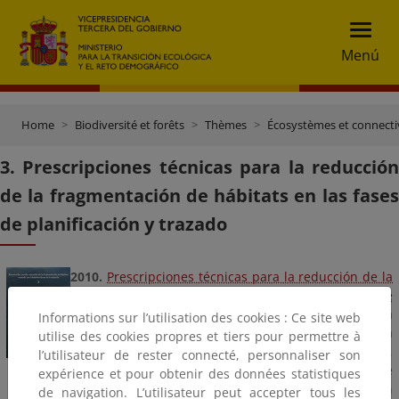
Menú
Home
Biodiversité et forêts
Thèmes
Écosystèmes et connecti
3. Prescripciones técnicas para la reducción
de la fragmentación de hábitats en las fases
de planificación y trazado
2010.
Prescripciones técnicas para la reducción de la
fragmentación de hábitats en las fases de
planificación y trazado (PDF - 45 MB)
Presenta
Informations sur l’utilisation des cookies : Ce site web
metodologías de análisis y evaluación de la
utilise des cookies propres et tiers pour permettre à
conectividad y de su afectación para planes,
l’utilisateur de rester connecté, personnaliser son
programas y proyectos. Además sugiere
expérience et pour obtenir des données statistiques
orientaciones para evitar o reducir la fragmentación
de navigation. L’utilisateur peut accepter tous les