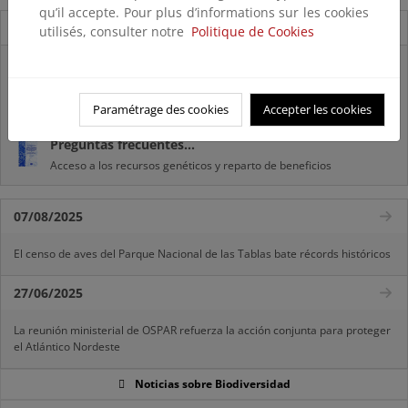
qu’il accepte. Pour plus d’informations sur les cookies
Novedades
utilisés, consulter notre
Politique de Cookies
Listas patrón
El MITECO revisa y actualiza la Lista Patrón de las especies
silvestres presentes en España
Paramétrage des cookies
Accepter les cookies
Preguntas frecuentes...
Acceso a los recursos genéticos y reparto de beneficios
07/08/2025
El censo de aves del Parque Nacional de las Tablas bate récords históricos
27/06/2025
La reunión ministerial de OSPAR refuerza la acción conjunta para proteger
el Atlántico Nordeste
Noticias sobre Biodiversidad