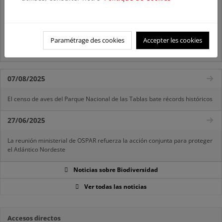
El MITECO revisa y actualiza la Lista Patrón de las especies
silvestres presentes en España
Preguntas frecuentes...
Paramétrage des cookies
Accepter les cookies
Acceso a los recursos genéticos y reparto de beneficios
07/08/2025
El censo de aves del Parque Nacional de las Tablas bate récords históricos
27/06/2025
La reunión ministerial de OSPAR refuerza la acción conjunta para proteger
el Atlántico Nordeste
Noticias sobre Biodiversidad
Ver todas las noticias
Accesos directos