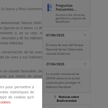
Preguntas
la fauna y flora silvestres
frecuentes...
Acceso a los recursos
genéticos y reparto de
beneficios
, denominada ‘Natura 2000’.
e figuran en el Anexo I y de
nimiento o, en su caso, el
07/08/2025
 naturales y de los hábitats
ectiva Hábitats)
El censo de aves del Parque
Nacional de las Tablas bate
a conservación de las aves
récords históricos
 de las aves y sus hábitats
27/06/2025
en un estado favorable, de
La reunión ministerial de
ural, por medio de zonas
OSPAR refuerza la acción
conjunta para proteger el
tiers pour permettre à
Atlántico Nordeste
los
Lugares de Importancia
nnées statistiques de
n la Directiva Hábitats, y
 type de cookies qu’il
Noticias sobre
ación de la Directiva Aves.
Biodiversidad
Cookies