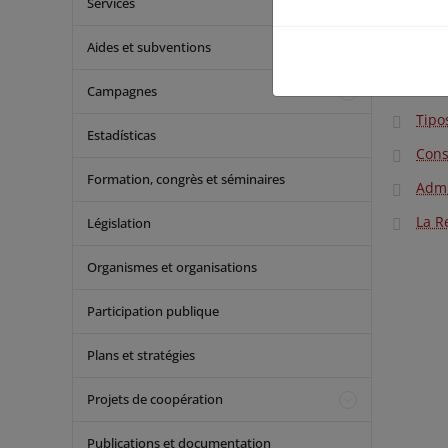
Services
Las Directi
de la
Ley 4
marco bási
Aides et subventions
Legi
Campagnes
Tipo
Estadísticas
Cons
Formation, congrès et séminaires
Admi
La R
Législation
Organismes et organisations
Participation publique
Plans et stratégies
Projets de coopération
Publications et documentation