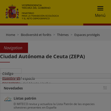
Menú
Home
Biodiversité et forêts
Thèmes
Espaces protégés
Navigation
Ciudad Autónoma de Ceuta (ZEPA)
Código
Nombre del espacio
ES0000197
Acantilados del Monte Hacho
ES6310001
Novedades
Calamocarro-Benzú
Listas patrón
El MITECO revisa y actualiza la Lista Patrón de las especies
silvestres presentes en España