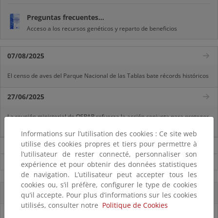
Preguntas frecuentes...
Acceso a los recursos genéticos y reparto de beneficios
07/08/2025
El censo de aves del Parque Nacional de las Tablas bate récords históricos
27/06/2025
La reunión ministerial de OSPAR refuerza la acción conjunta para proteger
el Atlántico Nordeste
Informations sur l’utilisation des cookies : Ce site web
utilise des cookies propres et tiers pour permettre à
Noticias sobre Biodiversidad
l’utilisateur de rester connecté, personnaliser son
Ver todas las noticias
expérience et pour obtenir des données statistiques
de navigation. L’utilisateur peut accepter tous les
cookies ou, s’il préfère, configurer le type de cookies
Accesos directos
qu’il accepte. Pour plus d’informations sur les cookies
utilisés, consulter notre
Politique de Cookies