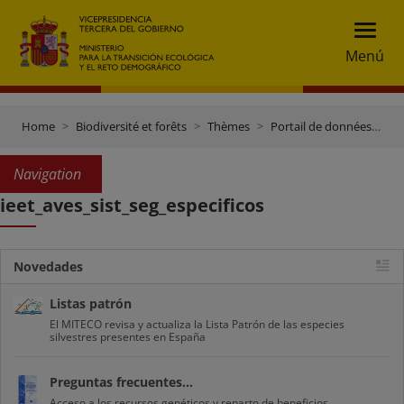
Menú
Home
Biodiversité et forêts
Thèmes
Portail de données et inventaires
Navigation
ieet_aves_sist_seg_especificos
Novedades
Listas patrón
El MITECO revisa y actualiza la Lista Patrón de las especies
silvestres presentes en España
Preguntas frecuentes...
Acceso a los recursos genéticos y reparto de beneficios