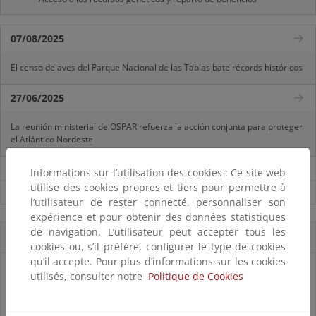
07/08/2025
El censo de aves del Parque Nacional de las Tablas bate récords históricos
27/06/2025
La reunión ministerial de OSPAR refuerza la acción conjunta para proteger
el Atlántico Nordeste
Noticias sobre Biodiversidad
Informations sur l’utilisation des cookies : Ce site web
utilise des cookies propres et tiers pour permettre à
Ver todas las noticias
l’utilisateur de rester connecté, personnaliser son
expérience et pour obtenir des données statistiques
de navigation. L’utilisateur peut accepter tous les
Accesos directos
cookies ou, s’il préfère, configurer le type de cookies
qu’il accepte. Pour plus d’informations sur les cookies
utilisés, consulter notre
Politique de Cookies