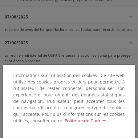
07/08/2025
El censo de aves del Parque Nacional de las Tablas bate récords históricos
27/06/2025
La reunión ministerial de OSPAR refuerza la acción conjunta para proteger
el Atlántico Nordeste
Noticias sobre Biodiversidad
Informations sur l’utilisation des cookies : Ce site web
utilise des cookies propres et tiers pour permettre à
Ver todas las noticias
l’utilisateur de rester connecté, personnaliser son
expérience et pour obtenir des données statistiques
de navigation. L’utilisateur peut accepter tous les
Accesos directos
cookies ou, s’il préfère, configurer le type de cookies
qu’il accepte. Pour plus d’informations sur les cookies
utilisés, consulter notre
Politique de Cookies