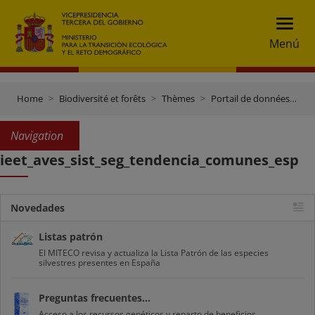
Menú
Home
Biodiversité et forêts
Thèmes
Portail de données et inventaires
Navigation
ieet_aves_sist_seg_tendencia_comunes_esp
Novedades
Listas patrón
El MITECO revisa y actualiza la Lista Patrón de las especies
silvestres presentes en España
Preguntas frecuentes...
Acceso a los recursos genéticos y reparto de beneficios