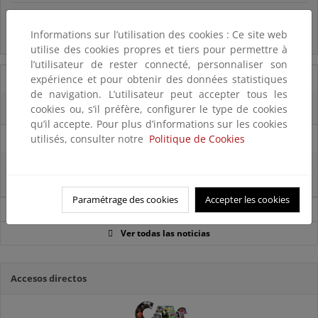
Preguntas frecuentes...
Informations sur l’utilisation des cookies : Ce site web
Acceso a los recursos genéticos y reparto de beneficios
utilise des cookies propres et tiers pour permettre à
l’utilisateur de rester connecté, personnaliser son
07/08/2025
expérience et pour obtenir des données statistiques
de navigation. L’utilisateur peut accepter tous les
El censo de aves del Parque Nacional de las Tablas bate récords históricos
cookies ou, s’il préfère, configurer le type de cookies
qu’il accepte. Pour plus d’informations sur les cookies
27/06/2025
utilisés, consulter notre
Politique de Cookies
La reunión ministerial de OSPAR refuerza la acción conjunta para proteger
el Atlántico Nordeste
Paramétrage des cookies
Accepter les cookies
Noticias sobre Biodiversidad
Ver todas las noticias
Accesos directos