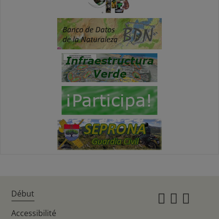
Début
Instagr
Twitte
Fac
Accessibilité