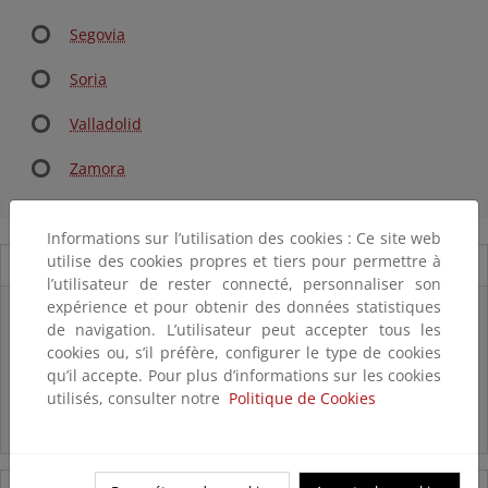
Segovia
Soria
Valladolid
Zamora
Informations sur l’utilisation des cookies : Ce site web
utilise des cookies propres et tiers pour permettre à
Novedades
l’utilisateur de rester connecté, personnaliser son
expérience et pour obtenir des données statistiques
Listas patrón
de navigation. L’utilisateur peut accepter tous les
El MITECO revisa y actualiza la Lista Patrón de las especies
silvestres presentes en España
cookies ou, s’il préfère, configurer le type de cookies
qu’il accepte. Pour plus d’informations sur les cookies
utilisés, consulter notre
Politique de Cookies
Preguntas frecuentes...
Acceso a los recursos genéticos y reparto de beneficios