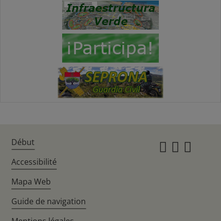
Début
Instagr
Twitte
Fac
Accessibilité
Mapa Web
Guide de navigation