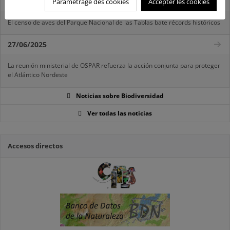
07/08/2025
Paramétrage des cookies
Accepter les cookies
El censo de aves del Parque Nacional de las Tablas bate récords históricos
27/06/2025
La reunión ministerial de OSPAR refuerza la acción conjunta para proteger
el Atlántico Nordeste
Noticias sobre Biodiversidad
Ver todas las noticias
Accesos directos