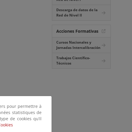
Descarga de datos de la
Red de Nivel II
Acciones Formativas
Cursos Nacionales y
Jornadas Intercalibración
Trabajos Científico-
Técnicos
tiers pour permettre à
nnées statistiques de
 type de cookies qu’il
Cookies