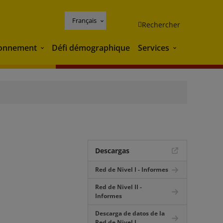
Français
Rechercher
ronnement
Défi démographique
Services
Environnement
Services
Descargas
Red de Nivel I - Informes
Red de Nivel II -
Informes
Descarga de datos de la
Red de Nivel I