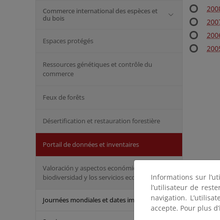
2008
Commerce international des espèces et
du bois
2007
200
Espaces protégés
200
Ressources génétiques et contrôle du
commerce
Feux de forêts
Désertification et restauration forestière
Portail de données et inventaires
Valoración y aspectos económicos de la
Informations sur l’ut
biodiversidad y los servicios ecosistémicos
l’utilisateur de res
navigation. L’utilisa
Journées mondiales et dates importantes
accepte. Pour plus d’