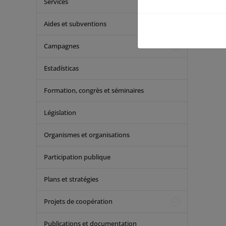
Services
Aides et subventions
Campagnes
Estadísticas
Formation, congrès et séminaires
Législation
Organismes et organisations
Participation publique
Plans et stratégies
Projets de coopération
Publications et documentation