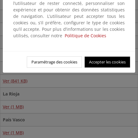
Ver (1,3 MB)
l’utilisateur de rester connecté, personnaliser son
expérience et pour obtenir des données statistiques
Galicia
de navigation. L’utilisateur peut accepter tous les
cookies ou, s’il préfère, configurer le type de cookies
Ver (1,2 MB)
qu’il accepte. Pour plus d’informations sur les cookies
utilisés, consulter notre
Politique de Cookies
Islas Canarias
Ver (8.3 MB)
Paramétrage des cookies
Accepter les cookies
Islas Baleares
Ver (841 KB)
La Rioja
Ver (1 MB)
País Vasco
Ver (1 MB)