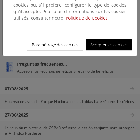
cookies ou, s’il préfère, configurer le type de cookies
Descarga pdf (108 KB)
qu’il accepte. Pour plus d’informations sur les cookies
utilisés, consulter notre
Politique de Cookies
Novedades
Listas patrón
El MITECO revisa y actualiza la Lista Patrón de las especies
Paramétrage des cookies
Accepter les cookies
silvestres presentes en España
Preguntas frecuentes...
Acceso a los recursos genéticos y reparto de beneficios
07/08/2025
El censo de aves del Parque Nacional de las Tablas bate récords históricos
27/06/2025
La reunión ministerial de OSPAR refuerza la acción conjunta para proteger
el Atlántico Nordeste