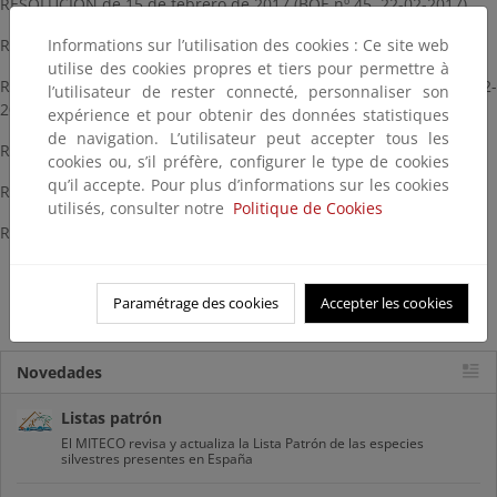
RESOLUCIÓN de 15 de febrero de 2017 (BOE nº 45, 22-02-2017)
Informations sur l’utilisation des cookies : Ce site web
RESOLUCIÓN de 11 de octubre de 2017 (BOE nº 258, 26-10-2017)
utilise des cookies propres et tiers pour permettre à
RESOLUCIÓN de 16 de noviembre de 2017 (BOE nº 294, 04-12-
l’utilisateur de rester connecté, personnaliser son
2017)
expérience et pour obtenir des données statistiques
de navigation. L’utilisateur peut accepter tous les
RESOLUCIÓN de 28 de junio de 2018 (BOE nº 163, 06-07-2018)
cookies ou, s’il préfère, configurer le type de cookies
qu’il accepte. Pour plus d’informations sur les cookies
RESOLUCIÓN de 26 de julio de 2019 (BOE nº 193, 13-08-2019)
utilisés, consulter notre
Politique de Cookies
RESOLUCIÓN de 29 de julio de 2019 (BOE nº 225, 19-09-2019)
Paramétrage des cookies
Accepter les cookies
Descarga pdf (120 KB)
Novedades
Listas patrón
El MITECO revisa y actualiza la Lista Patrón de las especies
silvestres presentes en España