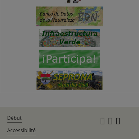
Début
Instagr
Twitte
Fac
Accessibilité