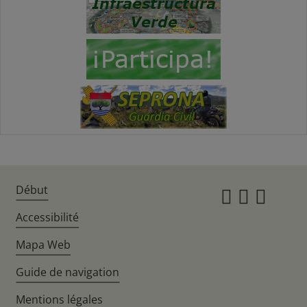
Début
Instagr
Twitte
Fac
Accessibilité
Mapa Web
Guide de navigation
Mentions légales