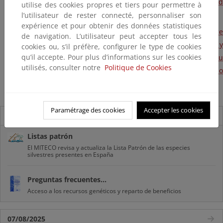
deriven de su utilización al Convenio sobre la Diversidad
utilise des cookies propres et tiers pour permettre à
Biológica.
l’utilisateur de rester connecté, personnaliser son
expérience et pour obtenir des données statistiques
Instrumento de Ratificación del Protocolo de Nagoya sobre
de navigation. L’utilisateur peut accepter tous les
acceso a los recursos genéticos y participación justa y
cookies ou, s’il préfère, configurer le type de cookies
qu’il accepte. Pour plus d’informations sur les cookies
equitativa en los beneficios que se deriven de su
utilisés, consulter notre
Politique de Cookies
utilización al Convenio sobre la Diversidad Biológica, hecho
en Nagoya el 29 de octubre de 2010
Paramétrage des cookies
Accepter les cookies
Novedades
Listas patrón
El MITECO revisa y actualiza la Lista Patrón de las especies
silvestres presentes en España
Preguntas frecuentes...
Acceso a los recursos genéticos y reparto de beneficios
07/08/2025