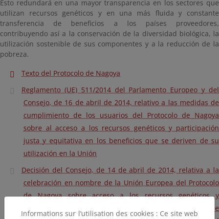
Esto redundará en una mayor transparencia en los sectores que
utilizan recursos genéticos y en una más fluida y constante
transferencia de beneficios a los países proveedores,
contribuyendo así a la conservación de la diversidad biológica, la
utilización sostenible de sus componentes y a la reducción de la
pobreza.
Texto del Protocolo de Nagoya
Reglamento (UE) 511/2014 del Parlamento Europeo y del
Consejo, de 16 de abril de 2014, relativo a las medidas de
cumplimiento de los usuarios del Protocolo de Nagoya
sobre al acceso a los recursos genéticos y participación
justa y equitativa en los beneficios que se deriven de su
utilización en la Unión
Decisión del Consejo, de 14 de abril de 2014, relativa a la
celebración en nombre de la Unión Europea del Protocolo
de Nagoya sobre acceso a los recursos genéticos y
participación justa y equitativa en los beneficios que se
Informations sur l’utilisation des cookies : Ce site web